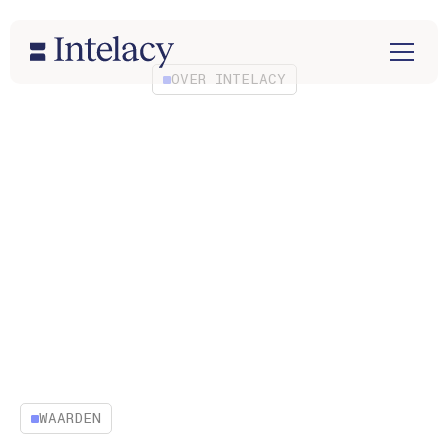
OVER INTELACY
Connecting pharmacy
intelligence to your
business
WAARDEN